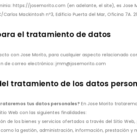
minio: https://josemorito.com (en adelante, el site), es Jose 
arlos Mackintosh nº3, Edificio Puerta del Mar, Oficina 7A. 2
para el tratamiento de datos
cto con Jose Morito, para cualquier aspecto relacionado con
ción de correo electrónico: jmm@josemorito.com
del tratamiento de los datos person
d trataremos tus datos personales?
En Jose Morito trataremo
tio Web con las siguientes finalidades:
ón de los bienes y servicios ofertados a través del Sitio Web
í como la gestión, administración, información, prestación y m