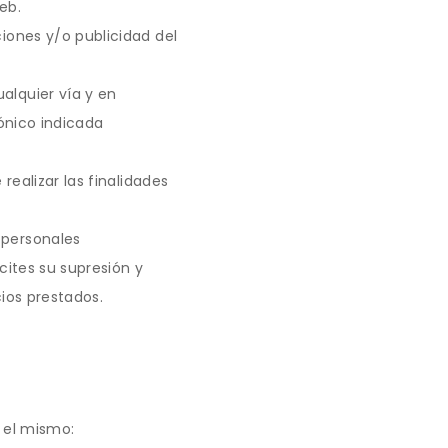
eb.
iones y/o publicidad del
lquier vía y en
ónico indicada
ealizar las finalidades
 personales
ites su supresión y
cios prestados.
n el mismo: