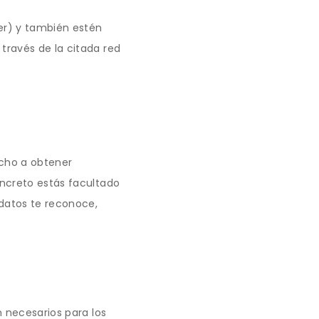
ter) y también estén
través de la citada red
echo a obtener
oncreto estás facultado
 datos te reconoce,
n necesarios para los