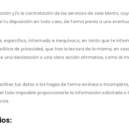
mación y/o la contratación de los servicios de Jose Morito, cu
a tu disposición en todo caso, de forma previa a una eventua
re, específico, informado e inequívoco, en tanto que te inf
política de privacidad, que tras la lectura de la misma, en ca
 una declaración o una clara acción afirmativa, como el ma
acilites tus datos o los hagas de forma errónea o incomplet
del todo imposible proporcionarte la información solicitada o 
cios.
ios: