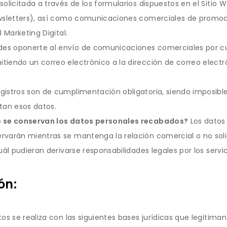
olicitada a través de los formularios dispuestos en el Sitio W
ewsletters), así como comunicaciones comerciales de promoc
l Marketing Digital.
s oponerte al envío de comunicaciones comerciales por cua
iendo un correo electrónico a la dirección de correo electr
istros son de cumplimentación obligatoria, siendo imposible r
tan esos datos.
o se conservan los datos personales recabados?
Los datos
rvarán mientras se mantenga la relación comercial o no solic
uál pudieran derivarse responsabilidades legales por los servi
ón:
os se realiza con las siguientes bases jurídicas que legitima