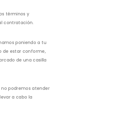
yos términos y
l contratación.
ormamos poniendo a tu
so de estar conforme,
rcado de una casilla
a, no podremos atender
llevar a cabo la